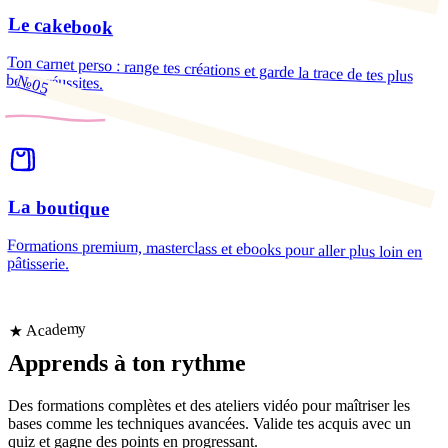
Le cakebook
Ton carnet perso : range tes créations et garde la trace de tes plus
belles réussites.
№05
La boutique
Formations premium, masterclass et ebooks pour aller plus loin en
pâtisserie.
★ Academy
Apprends
à ton rythme
Des formations complètes et des ateliers vidéo pour maîtriser les
bases comme les techniques avancées. Valide tes acquis avec un
quiz et gagne des points en progressant.