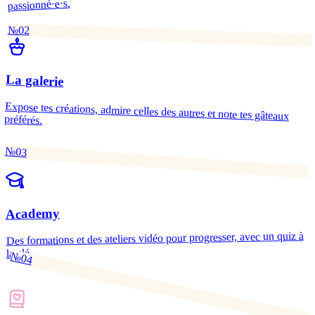
passionné·e·s.
№02
La galerie
Expose tes créations, admire celles des autres et note tes gâteaux
préférés.
№03
Academy
Des formations et des ateliers vidéo pour progresser, avec un quiz à
la clé.
№04