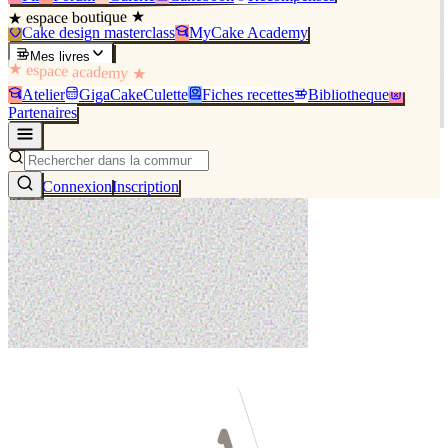
★ espace boutique ★
Cake design masterclass
MyCake Academy
Mes livres
★ espace academy ★
Atelier
GigaCakeCulette
Fiches recettes
Bibliothèque
Partenaires
Connexion
Inscription