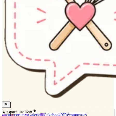
★ espace membre ★
Fil
Forum
Galerie
Cakebook
Récompenses