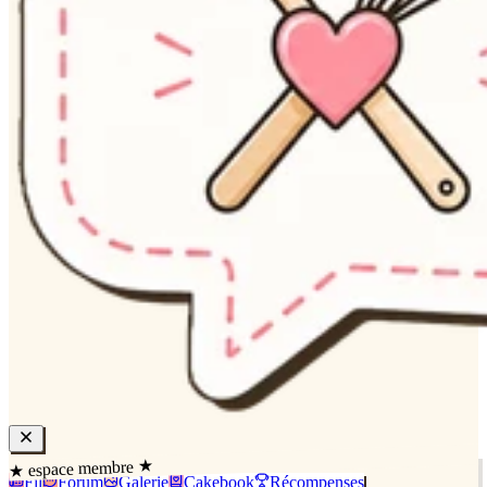
★ espace membre ★
Fil
Forum
Galerie
Cakebook
Récompenses