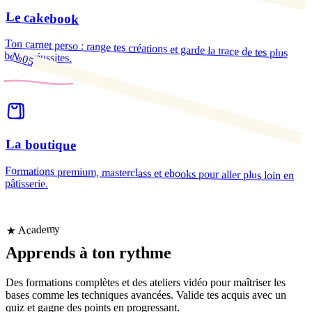
Le cakebook
Ton carnet perso : range tes créations et garde la trace de tes plus
belles réussites.
№05
La boutique
Formations premium, masterclass et ebooks pour aller plus loin en
pâtisserie.
★ Academy
Apprends
à ton rythme
Des formations complètes et des ateliers vidéo pour maîtriser les
bases comme les techniques avancées. Valide tes acquis avec un
quiz et gagne des points en progressant.