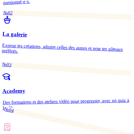
passionné·e·s.
№02
La galerie
Expose tes créations, admire celles des autres et note tes gâteaux
préférés.
№03
Academy
Des formations et des ateliers vidéo pour progresser, avec un quiz à
la clé.
№04