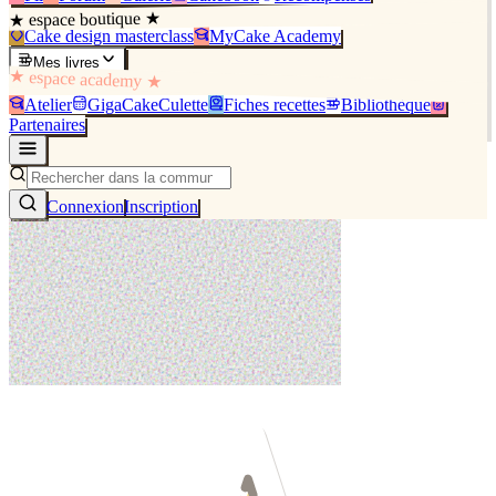
★ espace boutique ★
Cake design masterclass
MyCake Academy
Mes livres
★ espace academy ★
Atelier
GigaCakeCulette
Fiches recettes
Bibliothèque
Partenaires
Connexion
Inscription