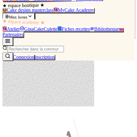
★ espace boutique ★
Cake design masterclass
MyCake Academy
Mes livres
★ espace academy ★
Atelier
GigaCakeCulette
Fiches recettes
Bibliothèque
Partenaires
Connexion
Inscription