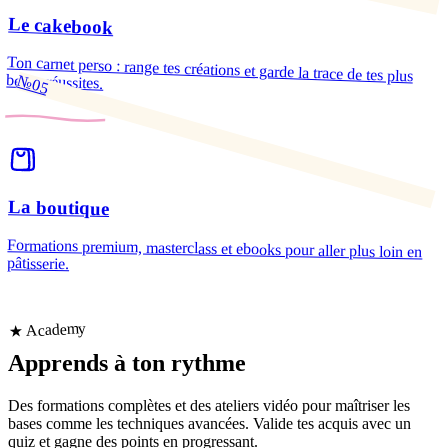
Le cakebook
Ton carnet perso : range tes créations et garde la trace de tes plus
belles réussites.
№05
La boutique
Formations premium, masterclass et ebooks pour aller plus loin en
pâtisserie.
★ Academy
Apprends
à ton rythme
Des formations complètes et des ateliers vidéo pour maîtriser les
bases comme les techniques avancées. Valide tes acquis avec un
quiz et gagne des points en progressant.