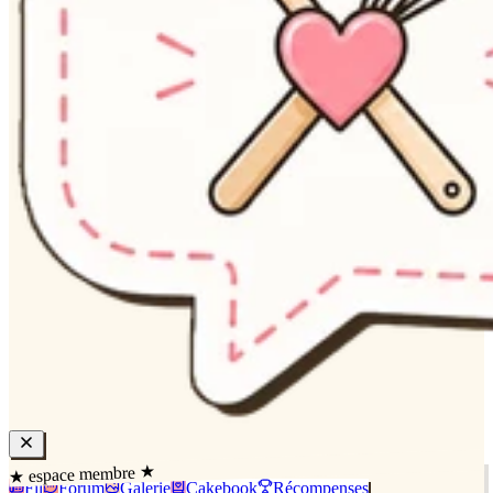
★ espace membre ★
Fil
Forum
Galerie
Cakebook
Récompenses