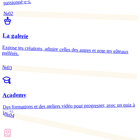
passionné·e·s.
№02
La galerie
Expose tes créations, admire celles des autres et note tes gâteaux
préférés.
№03
Academy
Des formations et des ateliers vidéo pour progresser, avec un quiz à
la clé.
№04